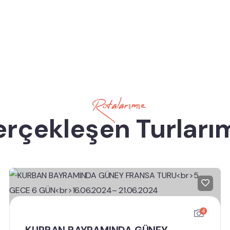
Rotalarımız
rçekleşen Turları
4