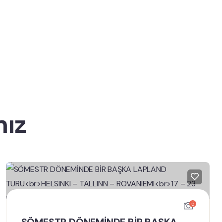
mız
5