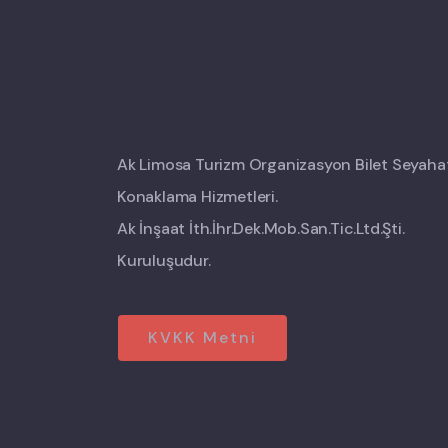
Ak Limosa Turizm Organizasyon Bilet Seyaha
Konaklama Hizmetleri.
Ak İnşaat İth.İhr.Dek.Mob.San.Tic.Ltd.Şti.
Kuruluşudur.
KVKK Metni