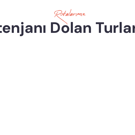
Rotalarımız
enjanı Dolan Turla