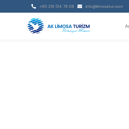
+90 216 514 78 08
info@limosatur.com
A