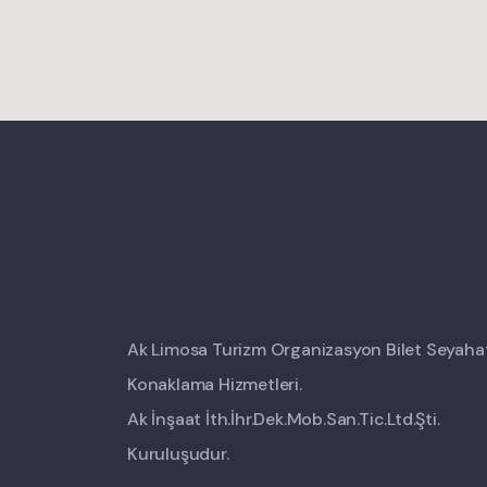
Ak Limosa Turizm Organizasyon Bilet Seyaha
Konaklama Hizmetleri.
Ak İnşaat İth.İhr.Dek.Mob.San.Tic.Ltd.Şti.
Kuruluşudur.