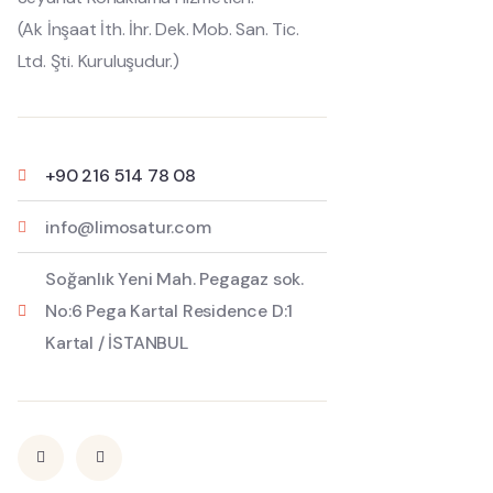
(Ak İnşaat İth. İhr. Dek. Mob. San. Tic.
Ltd. Şti. Kuruluşudur.)
+90 216 514 78 08
info@limosatur.com
Soğanlık Yeni Mah. Pegagaz sok.
No:6 Pega Kartal Residence D:1
Kartal / İSTANBUL