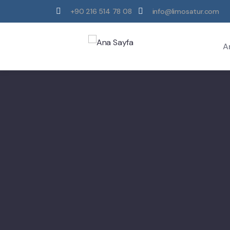
+90 216 514 78 08
info@limosatur.com
A